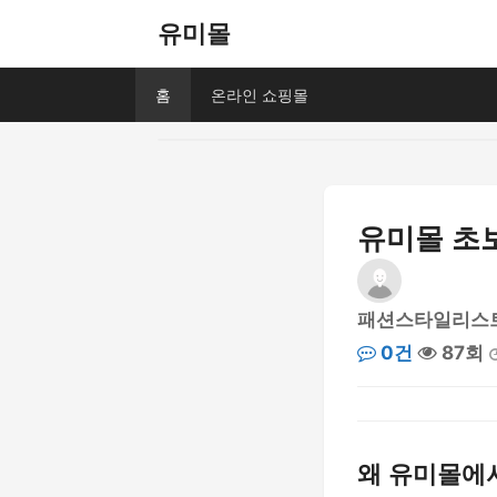
유미몰
홈
온라인 쇼핑몰
유미몰 초
패션스타일리스
0건
87회
왜 유미몰에