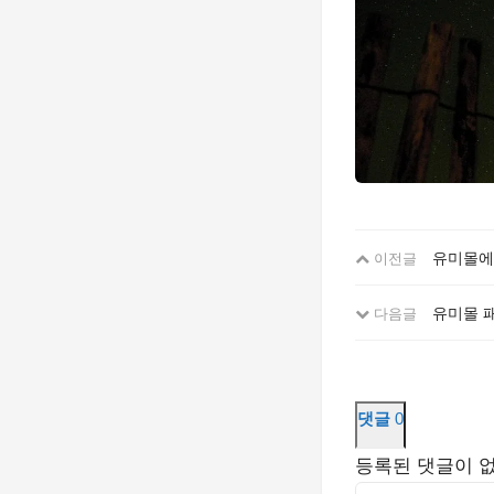
유미몰에
이전글
유미몰 패
다음글
댓글
0
등록된 댓글이 