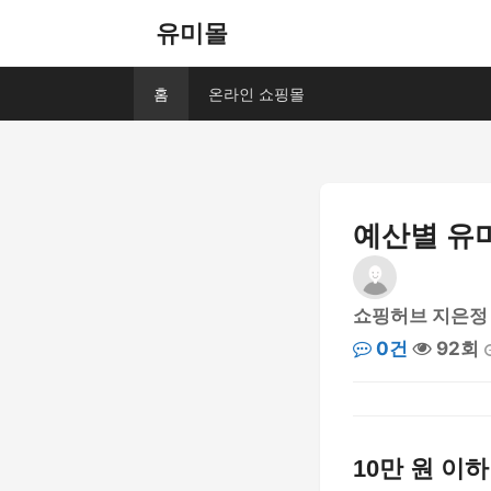
유미몰
홈
온라인 쇼핑몰
예산별 유
쇼핑허브 지은정
0건
92회
10만 원 이