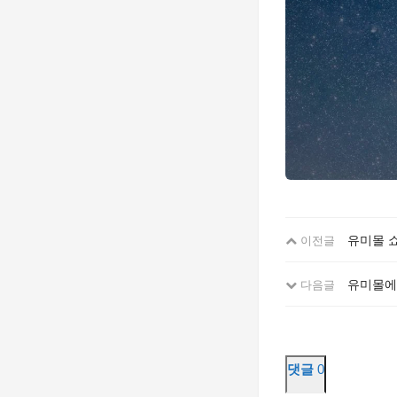
유미몰 
이전글
유미몰에
다음글
댓글
0