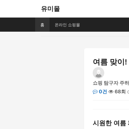
유미몰
홈
온라인 쇼핑몰
여름 맞이!
쇼핑 탐구자 주
0건
68회
시원한 여름