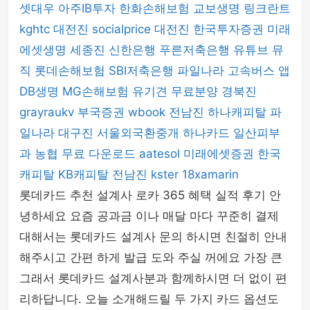
셋대우
아주IB투자
한화손해보험
교보생명
링크란트
kghtc
대전진
socialprice
대전진
한국투자증권
미래
에셋생명
세종진
신한은행
푸른저축은행
유튜브 뮤
직
롯데손해보험
SBI저축은행
파일나라
고속버스 앱
DB생명
MG손해보험
유기견 무료분양
경북진
grayraukv
부국증권
wbook
전남진
하나캐피탈
파
일나라
대구진
서울외국환중개
하나카드
일산피부
과
농협
무료 다운로드
aatesol
미래에셋증권
한국
캐피탈
KB캐피탈
전남진
kster
18xamarin
롯데카드 추천 설계사 로카 365 혜택 실적 후기 안
녕하세요 요즘 공과금 이나 매달 마다 꾸준히 결제
대해서는 롯데카드 설계사 문의 하시면 친절히 안내
해주시고 간편 하게 발급 도와 주실 꺼에요 가장 큰
그래서 롯데카드 설계사분과 함께하시면 더 없이 편
리하답니다. 오늘 소개해드릴 두 가지 카드 옵션도