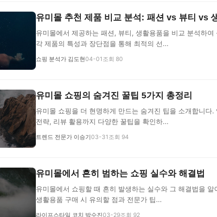
유미몰 추천 제품 비교 분석: 패션 vs 뷰티 vs
유미몰에서 제공하는 패션, 뷰티, 생활용품을 비교 분석하여
각 제품의 특성과 장단점을 통해 최적의 선...
쇼핑 분석가 김도현
04-01
조회 80
유미몰 쇼핑의 숨겨진 꿀팁 5가지 총정리
유미몰 쇼핑을 더 현명하게 만드는 숨겨진 팁을 소개합니다.
전략, 리뷰 활용까지 다양한 꿀팁을 확인하...
트렌드 전문가 이승기
03-31
조회 94
유미몰에서 흔히 범하는 쇼핑 실수와 해결법
유미몰에서 쇼핑할 때 흔히 발생하는 실수와 그 해결법을 알아
생활용품 구매 시 유의할 점과 전문가 팁...
라이프스타일 코치 박수진
03-29
조회 92