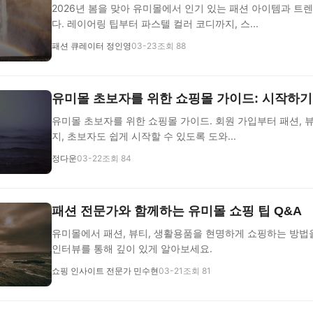
2026년 봄을 맞아 유미몰에서 인기 있는 패션 아이템과 
다. 레이어링 팁부터 파스텔 컬러 코디까지, 스...
패션 큐레이터 정인영
03-23
조회 88
유미몰 초보자를 위한 쇼핑몰 가이드: 시작하기
유미몰 초보자를 위한 쇼핑몰 가이드. 회원 가입부터 패션, 
지, 초보자도 쉽게 시작할 수 있도록 도와...
정다운
03-22
조회 84
패션 전문가와 함께하는 유미몰 쇼핑 팁 Q&A
유미몰에서 패션, 뷰티, 생활용품을 현명하게 쇼핑하는 방법
인터뷰를 통해 깊이 있게 알아보세요.
쇼핑 인사이트 전문가 민수현
03-21
조회 81