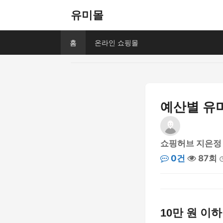
유미몰
홈
온라인 쇼핑몰
예산별 유
쇼핑허브 지은정
0건
87회
10만 원 이