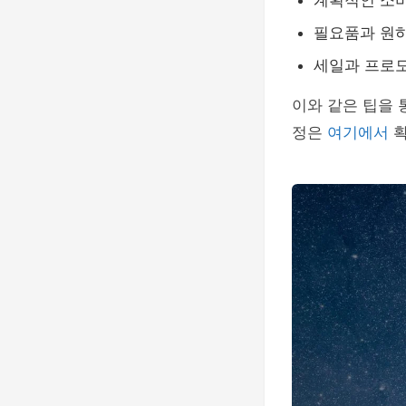
계획적인 소비
필요품과 원하
세일과 프로모
이와 같은 팁을
정은
여기에서
확